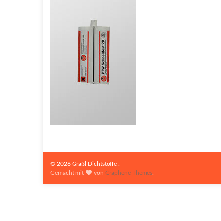
© 2026 Graßl Dichtstoffe .
Gemacht mit
von
Graphene Themes
.