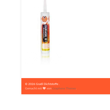
© 2026 Graßl Dichtstoffe .
Gemacht mit
von
Graphene Themes
.