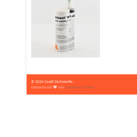
© 2026 Graßl Dichtstoffe .
Gemacht mit
von
Graphene Themes
.